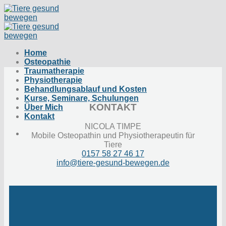
Zum
Inhalt
springen
Home
Osteopathie
Traumatherapie
Physiotherapie
Behandlungsablauf und Kosten
Kurse, Seminare, Schulungen
KONTAKT
Über Mich
Kontakt
NICOLA TIMPE
Mobile Osteopathin und Physiotherapeutin für
Tiere
0157 58 27 46 17
info@tiere-gesund-bewegen.de