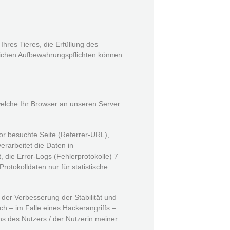
res Tieres, die Erfüllung des
tzlichen Aufbewahrungspflichten können
welche Ihr Browser an unseren Server
or besuchte Seite (Referrer-URL),
rarbeitet die Daten in
 die Error-Logs (Fehlerprotokolle) 7
rotokolldaten nur für statistische
 der Verbesserung der Stabilität und
ich – im Falle eines Hackerangriffs –
ns des Nutzers / der Nutzerin meiner