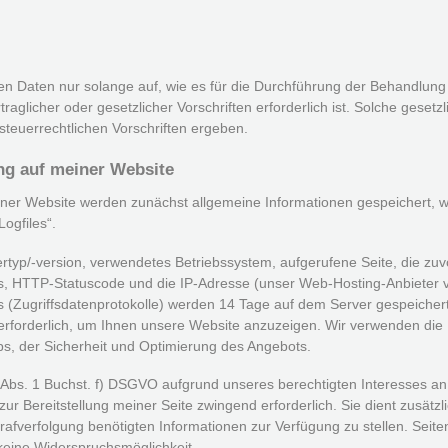
Daten nur solange auf, wie es für die Durchführung der Behandlung Ih
traglicher oder gesetzlicher Vorschriften erforderlich ist. Solche gese
steuerrechtlichen Vorschriften ergeben.
ng auf meiner Website
iner Website werden zunächst allgemeine Informationen gespeichert, 
ogfiles“.
typ/-version, verwendetes Betriebssystem, aufgerufene Seite, die zuv
s, HTTP-Statuscode und die IP-Adresse (unser Web-Hosting-Anbieter ve
 (Zugriffsdatenprotokolle) werden 14 Tage auf dem Server gespeichert,
 erforderlich, um Ihnen unsere Website anzuzeigen. Wir verwenden die P
, der Sicherheit und Optimierung des Angebots.
6 Abs. 1 Buchst. f) DSGVO aufgrund unseres berechtigten Interesses an
zur Bereitstellung meiner Seite zwingend erforderlich. Sie dient zusätzl
afverfolgung benötigten Informationen zur Verfügung zu stellen. Seite
eine Widerspruchsmöglichkeit.