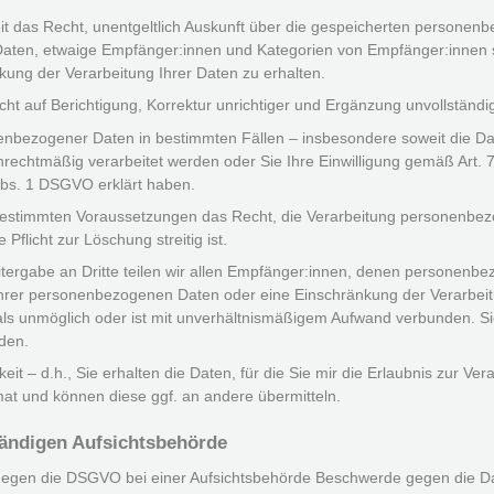
it das Recht, unentgeltlich Auskunft über die gespeicherten persone
 Daten, etwaige Empfänger:innen und Kategorien von Empfänger:innen 
kung der Verarbeitung Ihrer Daten zu erhalten.
ht auf Berichtigung, Korrektur unrichtiger und Ergänzung unvollstän
bezogener Daten in bestimmten Fällen – insbesondere soweit die D
unrechtmäßig verarbeitet werden oder Sie Ihre Einwilligung gemäß Art
bs. 1 DSGVO erklärt haben.
estimmten Voraussetzungen das Recht, die Verarbeitung personenbez
Pflicht zur Löschung streitig ist.
itergabe an Dritte teilen wir allen Empfänger:innen, denen personenb
Ihrer personenbezogenen Daten oder eine Einschränkung der Verarbei
h als unmöglich oder ist mit unverhältnismäßigem Aufwand verbunden. S
den.
t – d.h., Sie erhalten die Daten, für die Sie mir die Erlaubnis zur Vera
t und können diese ggf. an andere übermitteln.
tändigen Aufsichtsbehörde
gegen die DSGVO bei einer Aufsichtsbehörde Beschwerde gegen die Da