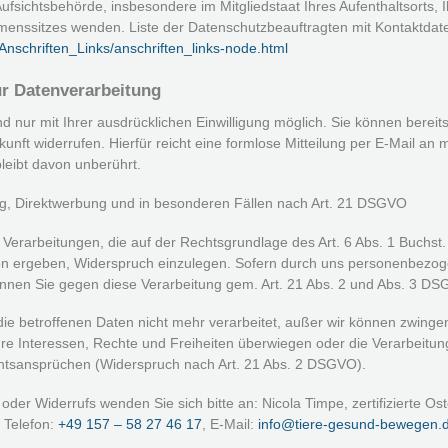
Aufsichtsbehörde, insbesondere im Mitgliedstaat Ihres Aufenthaltsorts, 
menssitzes wenden. Liste der Datenschutzbeauftragten mit Kontaktdat
Anschriften_Links/anschriften_links-node.html
ur Datenverarbeitung
 nur mit Ihrer ausdrücklichen Einwilligung möglich. Sie können bereits 
nft widerrufen. Hierfür reicht eine formlose Mitteilung per E-Mail an 
leibt davon unberührt.
g, Direktwerbung und in besonderen Fällen nach Art. 21 DSGVO
 Verarbeitungen, die auf der Rechtsgrundlage des Art. 6 Abs. 1 Buchs
tion ergeben, Widerspruch einzulegen. Sofern durch uns personenbez
önnen Sie gegen diese Verarbeitung gem. Art. 21 Abs. 2 und Abs. 3 D
ie betroffenen Daten nicht mehr verarbeitet, außer wir können zwing
hre Interessen, Rechte und Freiheiten überwiegen oder die Verarbeitu
htsansprüchen (Widerspruch nach Art. 21 Abs. 2 DSGVO).
der Widerrufs wenden Sie sich bitte an: Nicola Timpe, zertifizierte Os
 Telefon:
+49 157 – 58 27 46 17
, E-Mail:
info@tiere-gesund-bewegen.