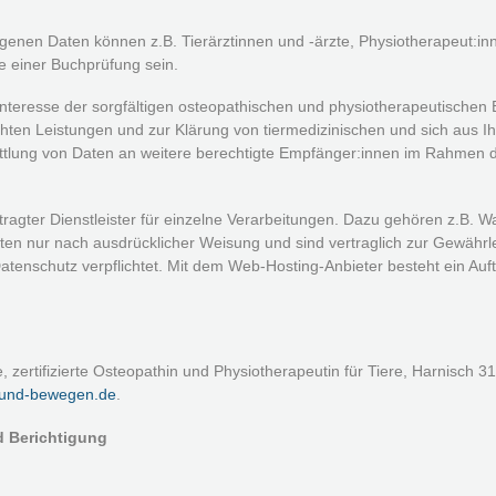
enen Daten können z.B. Tierärztinnen und -ärzte, Physiotherapeut:in
e einer Buchprüfung sein.
 Interesse der sorgfältigen osteopathischen und physiotherapeutisch
hten Leistungen und zur Klärung von tiermedizinischen und sich aus I
ittlung von Daten an weitere berechtigte Empfänger:innen im Rahmen 
ragter Dienstleister für einzelne Verarbeitungen. Dazu gehören z.B. 
Daten nur nach ausdrücklicher Weisung und sind vertraglich zur Gewährl
enschutz verpflichtet. Mit dem Web-Hosting-Anbieter besteht ein Auft
e, zertifizierte Osteopathin und Physiotherapeutin für Tiere, Harnisch
sund-bewegen.de
.
d Berichtigung