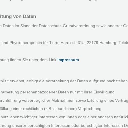
eitung von Daten
 von Daten im Sinne der Datenschutz-Grundverordnung sowie anderer Ge
in und Physiotherapeutin für Tiere, Harnisch 31a, 22179 Hamburg, Tele
hnung finden Sie unter dem Link
Impressum
.
explizit erwähnt, erfolgt die Verarbeitung der Daten aufgrund nachsteh
erarbeitung personenbezogener Daten nur mit Ihrer Einwilligung
urchführung vorvertraglicher Maßnahmen sowie Erfüllung eines Vertrag
üllung einer rechtlichen (z.B. steuerlichen) Verpflichtung
chutz lebenswichtiger Interessen von Ihnen oder einer anderen natürli
hrung unserer berechtigten Interessen oder berechtigter Interessen Dri