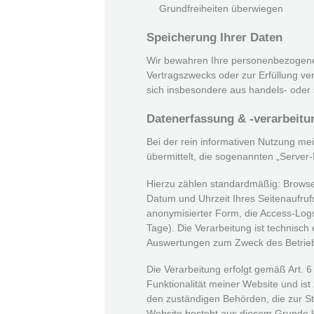
Grundfreiheiten überwiegen
Speicherung Ihrer Daten
Wir bewahren Ihre personenbezogenen 
Vertragszwecks oder zur Erfüllung ver
sich insbesondere aus handels- oder 
Datenerfassung & -verarbeitu
Bei der rein informativen Nutzung me
übermittelt, die sogenannten „Server-L
Hierzu zählen standardmäßig: Browser
Datum und Uhrzeit Ihres Seitenaufruf
anonymisierter Form, die Access-Logs
Tage). Die Verarbeitung ist technisch
Auswertungen zum Zweck des Betriebs
Die Verarbeitung erfolgt gemäß Art. 
Funktionalität meiner Website und ist 
den zuständigen Behörden, die zur Str
Website besteht aus diesem Grunde k