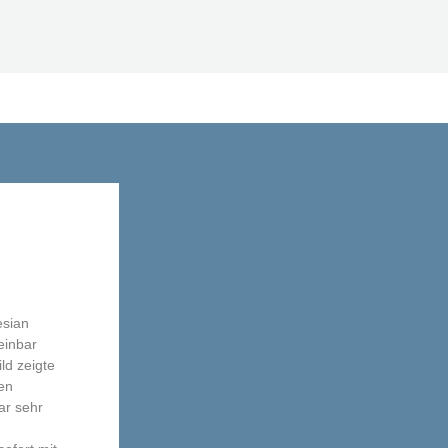
esian
einbar
ld zeigte
gen
ar sehr
n