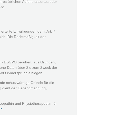
Ihres üblichen Aufenthaltsortes oder
en:
erteilte Einwilligungen gem. Art. 7
mich. Die Rechtmäßigkeit der
t. f) DSGVO beruhen, aus Gründen,
ogene Daten über Sie zum Zweck der
SGVO Widerspruch einlegen.
ende schutzwürdige Gründe für die
ng dient der Geltendmachung,
teopathin und Physiotherapeutin für
de
.