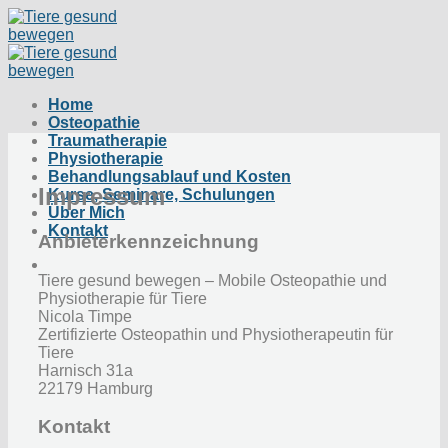
Zum
Inhalt
springen
Home
Osteopathie
Traumatherapie
Physiotherapie
Behandlungsablauf und Kosten
Impressum
Kurse, Seminare, Schulungen
Über Mich
Kontakt
Anbieterkennzeichnung
Tiere gesund bewegen – Mobile Osteopathie und
Physiotherapie für Tiere
Nicola Timpe
Zertifizierte Osteopathin und Physiotherapeutin für
Tiere
Harnisch 31a
22179 Hamburg
Kontakt